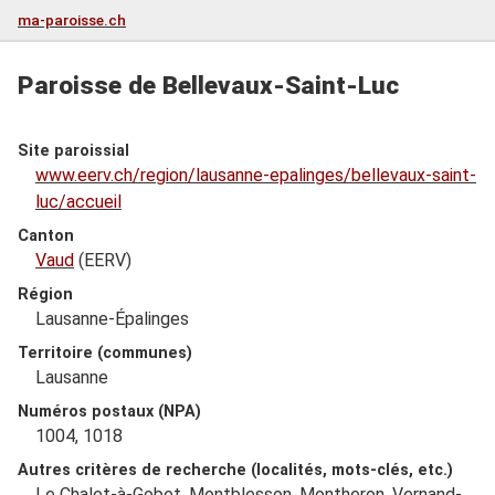
ma-paroisse.ch
Paroisse de Bellevaux-Saint-Luc
Site paroissial
www.eerv.ch/region/lausanne-epalinges/bellevaux-saint-
luc/accueil
Canton
Vaud
(EERV)
Région
Lausanne-Épalinges
Territoire (communes)
Lausanne
Numéros postaux (NPA)
1004, 1018
Autres critères de recherche (localités, mots-clés, etc.)
Le Chalet-à-Gobet, Montblesson, Montheron, Vernand-