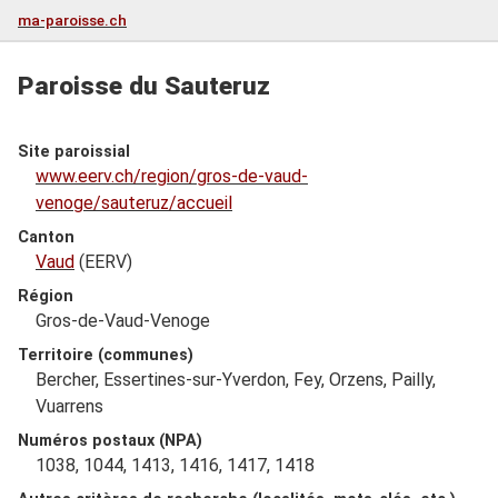
ma-paroisse.ch
Paroisse du Sauteruz
Site paroissial
www.eerv.ch/region/gros-de-vaud-
venoge/sauteruz/accueil
Canton
Vaud
(EERV)
Région
Gros-de-Vaud-Venoge
Territoire (communes)
Bercher, Essertines-sur-Yverdon, Fey, Orzens, Pailly,
Vuarrens
Numéros postaux (NPA)
1038, 1044, 1413, 1416, 1417, 1418