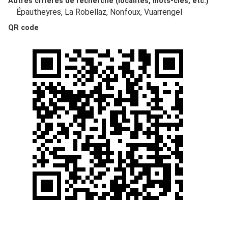
Autres critères de recherche (localités, mots-clés, etc.)
Épautheyres, La Robellaz, Nonfoux, Vuarrengel
QR code